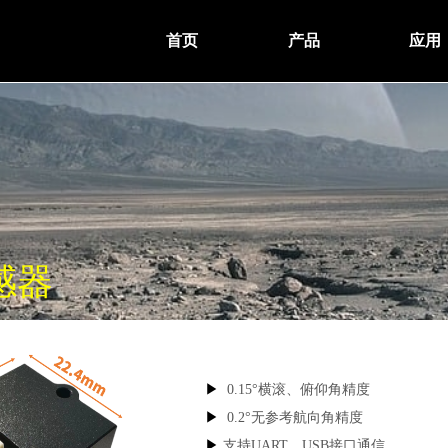
首页
产品
应用
感器
▶
0.15°横滚、俯仰角精度
▶
0.2°无参考航向角精度
▶
支持UART、USB接口通信