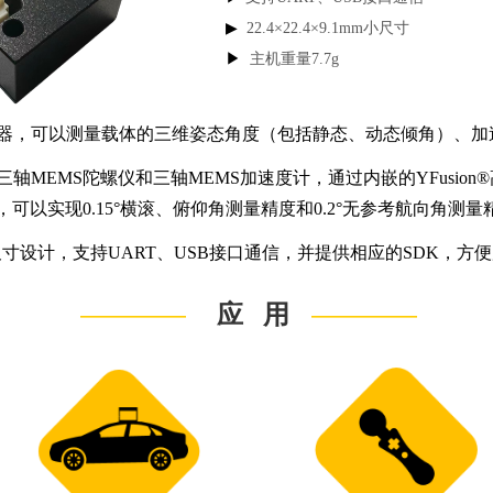
▶
22.4×22.4×9.1mm小尺寸
▶
主机重量7.7g
感器，可以测量载体的三维姿态角度（包括静态、动态倾角）、加
轴MEMS陀螺仪和三轴MEMS加速度计，通过内嵌的YFusio
以实现0.15°横滚、俯仰角测量精度和0.2°无参考航向角测量
.4mm小尺寸设计，支持UART、USB接口通信，并提供相应的SDK
————
————
应 用